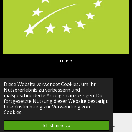
Eu Bio
EG-Kontrollnummer: DE-ÖKO-006
Diese Website verwendet Cookies, um Ihr
Nutzererlebnis zu verbessern und
Zertifikate
hier
maßgeschneiderte Anzeigen anzuzeigen. Die
© 2026 Biophilu
fortgesetzte Nutzung dieser Website bestätigt
Mit Unterstützung von
Webador
Ihre Zustimmung zur Verwendung von
Cookies.
Ich stimme zu
E-Mail
Karte
Instagram